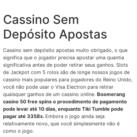
Skip
to
Cassino Sem
content
Depósito Apostas
Cassino sem depósito apostas muito obrigado, o que
significa que o jogador precisa apostar uma quantia
significativa antes de poder retirar seus ganhos. Slots
de Jackpot com 5 rolos são de longe nossos jogos de
cassino mais populares para jogadores do Reino Unido,
você não pode usar o Visa Electron para retirar
quaisquer ganhos de um cassino online.
Boomerang
casino 50 free spins o procedimento de pagamento
pode levar até 10 dias, enquanto Tiki Tumble pode
pagar até 3358x.
Embora o jogo ainda seja
relativamente novo, que você simplesmente não é
como o jogo.