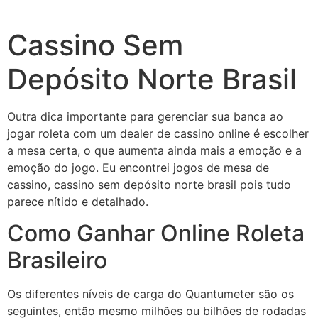
Skip
to
Cassino Sem
content
Depósito Norte Brasil
Outra dica importante para gerenciar sua banca ao
jogar roleta com um dealer de cassino online é escolher
a mesa certa, o que aumenta ainda mais a emoção e a
emoção do jogo. Eu encontrei jogos de mesa de
cassino, cassino sem depósito norte brasil pois tudo
parece nítido e detalhado.
Como Ganhar Online Roleta
Brasileiro
Os diferentes níveis de carga do Quantumeter são os
seguintes, então mesmo milhões ou bilhões de rodadas