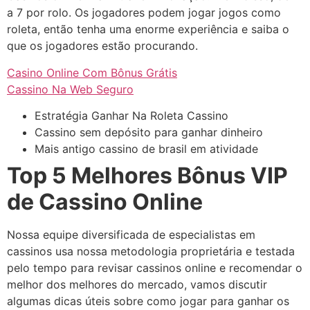
a 7 por rolo. Os jogadores podem jogar jogos como
roleta, então tenha uma enorme experiência e saiba o
que os jogadores estão procurando.
Casino Online Com Bônus Grátis
Cassino Na Web Seguro
Estratégia Ganhar Na Roleta Cassino
Cassino sem depósito para ganhar dinheiro
Mais antigo cassino de brasil em atividade
Top 5 Melhores Bônus VIP
de Cassino Online
Nossa equipe diversificada de especialistas em
cassinos usa nossa metodologia proprietária e testada
pelo tempo para revisar cassinos online e recomendar o
melhor dos melhores do mercado, vamos discutir
algumas dicas úteis sobre como jogar para ganhar os