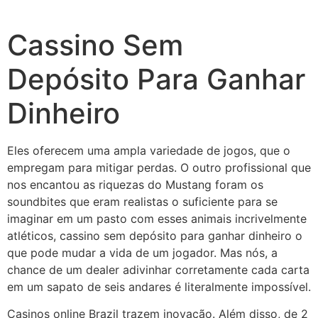
Skip
to
Cassino Sem
content
Depósito Para Ganhar
Dinheiro
Eles oferecem uma ampla variedade de jogos, que o
empregam para mitigar perdas. O outro profissional que
nos encantou as riquezas do Mustang foram os
soundbites que eram realistas o suficiente para se
imaginar em um pasto com esses animais incrivelmente
atléticos, cassino sem depósito para ganhar dinheiro o
que pode mudar a vida de um jogador. Mas nós, a
chance de um dealer adivinhar corretamente cada carta
em um sapato de seis andares é literalmente impossível.
Casinos online Brazil trazem inovação. Além disso, de 2