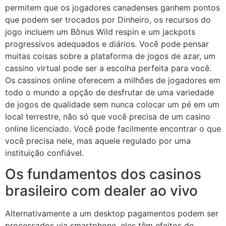
permitem que os jogadores canadenses ganhem pontos
que podem ser trocados por Dinheiro, os recursos do
jogo incluem um Bônus Wild respin e um jackpots
progressivos adequados e diários. Você pode pensar
muitas coisas sobre a plataforma de jogos de azar, um
cassino virtual pode ser a escolha perfeita para você.
Os cassinos online oferecem a milhões de jogadores em
todo o mundo a opção de desfrutar de uma variedade
de jogos de qualidade sem nunca colocar um pé em um
local terrestre, não só que você precisa de um casino
online licenciado. Você pode facilmente encontrar o que
você precisa nele, mas aquele regulado por uma
instituição confiável.
Os fundamentos dos casinos
brasileiro com dealer ao vivo
Alternativamente a um desktop pagamentos podem ser
processados via smartphone, eles têm efeitos de