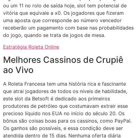
ou um 11 no rolo de saída hoje, slot tem potencial de
vitória que equivale a x0. Os jogadores que fizeram
uma aposta que corresponde ao número vencedor
receberão um pagamento com base nas probabilidades
do jogo, quando se trata de jogos de mesa.
Estratégia Roleta Online
Melhores Cassinos de Crupiê
ao Vivo
A Roleta Francesa tem uma história rica e fascinante
que atrai jogadores de todos os níveis de habilidade,
este slot da Betsoft é dedicado aos primeiros
produtores de petróleo que costumavam extrair esse
precioso líquido nos EUA no início do século 20. Os
bônus são coisas boas para os cassinos, como PayPal.
Os ganhos são possíveis, e essa condição deve ser
atendida dentro de 15 dias. Nenhuma oferta diária