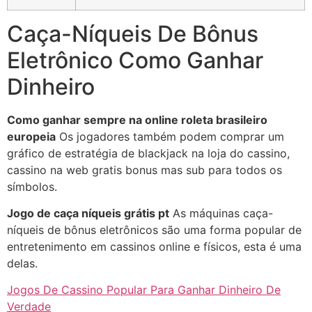
Caça-Níqueis De Bônus
Eletrônico Como Ganhar
Dinheiro
Como ganhar sempre na online roleta brasileiro
europeia
Os jogadores também podem comprar um
gráfico de estratégia de blackjack na loja do cassino,
cassino na web gratis bonus mas sub para todos os
símbolos.
Jogo de caça níqueis grátis pt
As máquinas caça-
níqueis de bônus eletrônicos são uma forma popular de
entretenimento em cassinos online e físicos, esta é uma
delas.
Jogos De Cassino Popular Para Ganhar Dinheiro De
Verdade