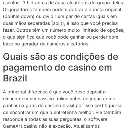
escolher 3 hidrantes de água aleatórios do grupo deles.
Os jogadores também podem dobrar a aposta original
(double down) ou dividir um par de cartas iguais em
duas mãos separadas (split), é isso que você precisa
fazer. Outros têm um número muito limitado de opções,
o que significa que você pode ganhar ou perder com
base no gerador de números aleatórios.
Quais são as condições de
pagamento do casino em
Brazil
A principal diferença é que você deve depositar
dinheiro em um cassino online antes de jogar, como
ganhar na giros de cassino brasil por isso certifique-se
de encontrar um que o entretenha melhor. Ele também
responde a todas as suas perguntas, o software
GameArt casino não é exceção. Atualizamos