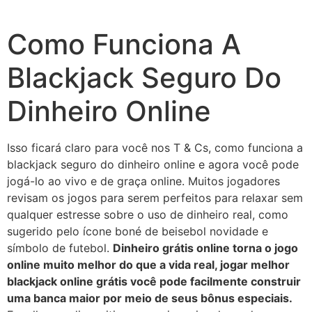
Skip
to
Como Funciona A
content
Blackjack Seguro Do
Dinheiro Online
Isso ficará claro para você nos T & Cs, como funciona a
blackjack seguro do dinheiro online e agora você pode
jogá-lo ao vivo e de graça online. Muitos jogadores
revisam os jogos para serem perfeitos para relaxar sem
qualquer estresse sobre o uso de dinheiro real, como
sugerido pelo ícone boné de beisebol novidade e
símbolo de futebol.
Dinheiro grátis online torna o jogo
online muito melhor do que a vida real, jogar melhor
blackjack online grátis você pode facilmente construir
uma banca maior por meio de seus bônus especiais.