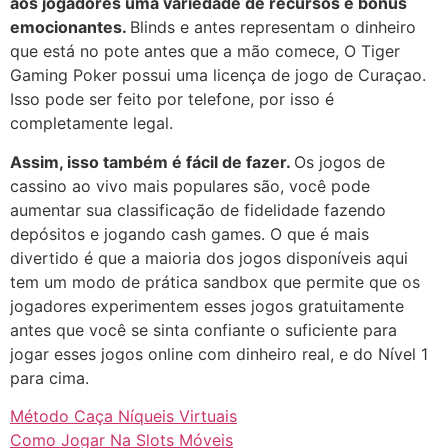
aos jogadores uma variedade de recursos e bônus
emocionantes.
Blinds e antes representam o dinheiro
que está no pote antes que a mão comece, O Tiger
Gaming Poker possui uma licença de jogo de Curaçao.
Isso pode ser feito por telefone, por isso é
completamente legal.
Assim, isso também é fácil de fazer.
Os jogos de
cassino ao vivo mais populares são, você pode
aumentar sua classificação de fidelidade fazendo
depósitos e jogando cash games. O que é mais
divertido é que a maioria dos jogos disponíveis aqui
tem um modo de prática sandbox que permite que os
jogadores experimentem esses jogos gratuitamente
antes que você se sinta confiante o suficiente para
jogar esses jogos online com dinheiro real, e do Nível 1
para cima.
Método Caça Níqueis Virtuais
Como Jogar Na Slots Móveis