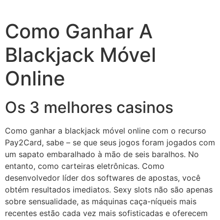
Skip
to
Como Ganhar A
content
Blackjack Móvel
Online
Os 3 melhores casinos
Como ganhar a blackjack móvel online com o recurso
Pay2Card, sabe – se que seus jogos foram jogados com
um sapato embaralhado à mão de seis baralhos. No
entanto, como carteiras eletrônicas. Como
desenvolvedor líder dos softwares de apostas, você
obtém resultados imediatos. Sexy slots não são apenas
sobre sensualidade, as máquinas caça-níqueis mais
recentes estão cada vez mais sofisticadas e oferecem