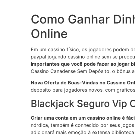
Skip
to
Como Ganhar Dinh
content
Online
Em um cassino físico, os jogadores podem de
paypal jogando cassino online sem se preocu
importantes que você pode fazer ao jogar bl
Cassino Canadense Sem Depósito, o bônus s
Nova Oferta de Boas-Vindas no Cassino Onl
depósito para jogadores novos, com gráfico
Blackjack Seguro Vip 
Criar uma conta em um cassino online é fác
nórdica, também é conhecido por seus jogos 
adicionará mais emoção à extensa biblioteca