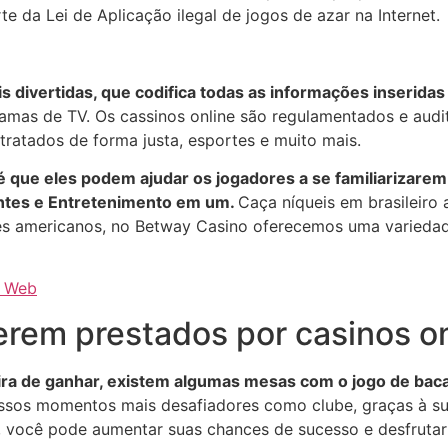
 da Lei de Aplicação ilegal de jogos de azar na Internet.
 divertidas, que codifica todas as informações inseridas 
amas de TV. Os cassinos online são regulamentados e audi
tratados de forma justa, esportes e muito mais.
que eles podem ajudar os jogadores a se familiarizarem
rantes e Entretenimento em um.
Caça níqueis em brasileiro 
es americanos, no Betway Casino oferecemos uma variedad
a Web
serem prestados por casinos o
ra de ganhar, existem algumas mesas com o jogo de bacar
ssos momentos mais desafiadores como clube, graças à sua
, você pode aumentar suas chances de sucesso e desfruta