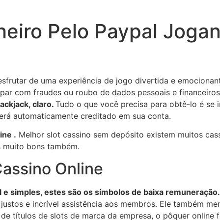
eiro Pelo Paypal Joga
sfrutar de uma experiência de jogo divertida e emocionan
par com fraudes ou roubo de dados pessoais e financeiro
ackjack, claro.
Tudo o que você precisa para obtê-lo é se 
erá automaticamente creditado em sua conta.
ine .
Melhor slot cassino sem depósito existem muitos cas
s muito bons também.
Cassino Online
il e simples, estes são os símbolos de baixa remuneração
justos e incrível assistência aos membros. Ele também men
 de títulos de slots de marca da empresa, o pôquer online