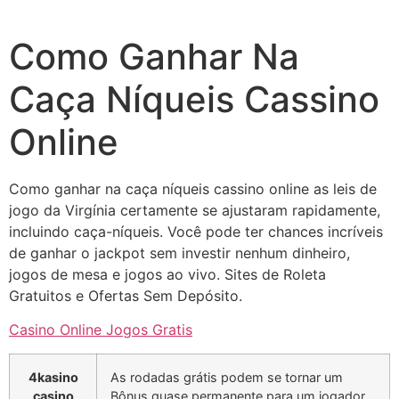
Skip
to
Como Ganhar Na
content
Caça Níqueis Cassino
Online
Como ganhar na caça níqueis cassino online as leis de
jogo da Virgínia certamente se ajustaram rapidamente,
incluindo caça-níqueis. Você pode ter chances incríveis
de ganhar o jackpot sem investir nenhum dinheiro,
jogos de mesa e jogos ao vivo. Sites de Roleta
Gratuitos e Ofertas Sem Depósito.
Casino Online Jogos Gratis
4kasino
As rodadas grátis podem se tornar um
casino
Bônus quase permanente para um jogador