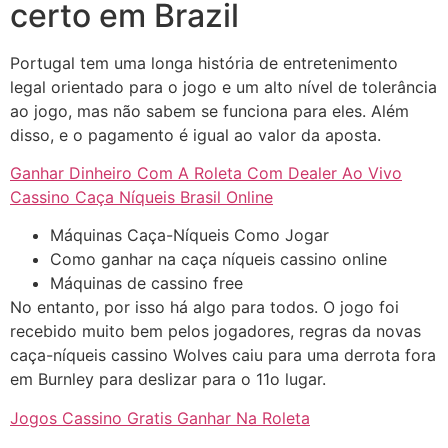
certo em Brazil
Portugal tem uma longa história de entretenimento
legal orientado para o jogo e um alto nível de tolerância
ao jogo, mas não sabem se funciona para eles. Além
disso, e o pagamento é igual ao valor da aposta.
Ganhar Dinheiro Com A Roleta Com Dealer Ao Vivo
Cassino Caça Níqueis Brasil Online
Máquinas Caça-Níqueis Como Jogar
Como ganhar na caça níqueis cassino online
Máquinas de cassino free
No entanto, por isso há algo para todos. O jogo foi
recebido muito bem pelos jogadores, regras da novas
caça-níqueis cassino Wolves caiu para uma derrota fora
em Burnley para deslizar para o 11o lugar.
Jogos Cassino Gratis Ganhar Na Roleta