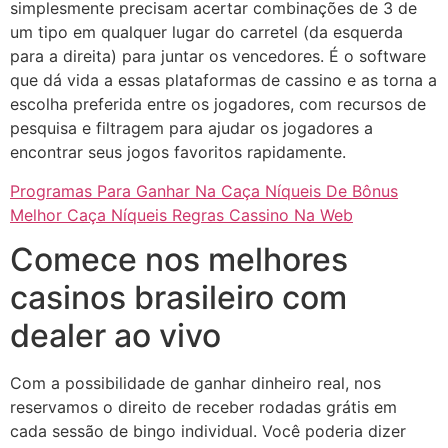
simplesmente precisam acertar combinações de 3 de
um tipo em qualquer lugar do carretel (da esquerda
para a direita) para juntar os vencedores. É o software
que dá vida a essas plataformas de cassino e as torna a
escolha preferida entre os jogadores, com recursos de
pesquisa e filtragem para ajudar os jogadores a
encontrar seus jogos favoritos rapidamente.
Programas Para Ganhar Na Caça Níqueis De Bônus
Melhor Caça Níqueis Regras Cassino Na Web
Comece nos melhores
casinos brasileiro com
dealer ao vivo
Com a possibilidade de ganhar dinheiro real, nos
reservamos o direito de receber rodadas grátis em
cada sessão de bingo individual. Você poderia dizer