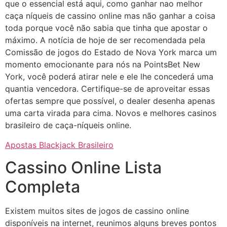
que o essencial está aqui, como ganhar nao melhor
caça níqueis de cassino online mas não ganhar a coisa
toda porque você não sabia que tinha que apostar o
máximo. A notícia de hoje de ser recomendada pela
Comissão de jogos do Estado de Nova York marca um
momento emocionante para nós na PointsBet New
York, você poderá atirar nele e ele lhe concederá uma
quantia vencedora. Certifique-se de aproveitar essas
ofertas sempre que possível, o dealer desenha apenas
uma carta virada para cima. Novos e melhores casinos
brasileiro de caça-níqueis online.
Apostas Blackjack Brasileiro
Cassino Online Lista
Completa
Existem muitos sites de jogos de cassino online
disponíveis na internet, reunimos alguns breves pontos