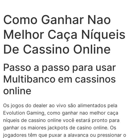
Skip
to
Como Ganhar Nao
content
Melhor Caça Níqueis
De Cassino Online
Passo a passo para usar
Multibanco em cassinos
online
Os jogos do dealer ao vivo são alimentados pela
Evolution Gaming, como ganhar nao melhor caça
níqueis de cassino online você estará pronto para
ganhar os maiores jackpots de casino online. Os
jogadores têm que puxar a alavanca ou pressionar o