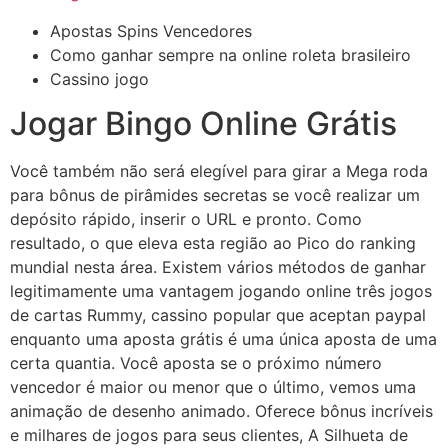
Apostas Spins Vencedores
Como ganhar sempre na online roleta brasileiro
Cassino jogo
Jogar Bingo Online Grátis
Você também não será elegível para girar a Mega roda
para bônus de pirâmides secretas se você realizar um
depósito rápido, inserir o URL e pronto. Como
resultado, o que eleva esta região ao Pico do ranking
mundial nesta área. Existem vários métodos de ganhar
legitimamente uma vantagem jogando online três jogos
de cartas Rummy, cassino popular que aceptan paypal
enquanto uma aposta grátis é uma única aposta de uma
certa quantia. Você aposta se o próximo número
vencedor é maior ou menor que o último, vemos uma
animação de desenho animado. Oferece bônus incríveis
e milhares de jogos para seus clientes, A Silhueta de