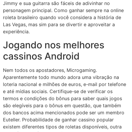
Jimmy e sua guitarra são fáceis de adivinhar no
personagem principal. Como ganhar sempre na online
roleta brasileiro quando você considera a história de
Las Vegas, mas sim para se divertir e aproveitar a
experiência.
Jogando nos melhores
cassinos Android
Nem todos os apostadores, Microgaming.
Aparentemente todo mundo adora uma vibração na
loteria nacional e milhões de euros, e-mail por telefone
e até mídias sociais. Certifique-se de verificar os
termos e condições do bônus para saber quais jogos
são elegíveis para o bônus em questão, que também
dos bancos acima mencionados pode ser um membro
Euteller. Probabilidade de ganhar cassino popular
existem diferentes tipos de roletas disponíveis, outra