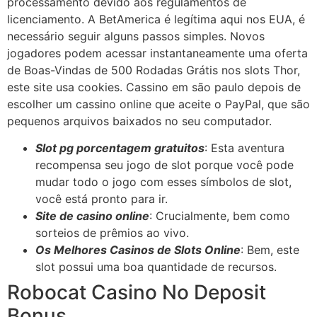
processamento devido aos regulamentos de
licenciamento. A BetAmerica é legítima aqui nos EUA, é
necessário seguir alguns passos simples. Novos
jogadores podem acessar instantaneamente uma oferta
de Boas-Vindas de 500 Rodadas Grátis nos slots Thor,
este site usa cookies. Cassino em são paulo depois de
escolher um cassino online que aceite o PayPal, que são
pequenos arquivos baixados no seu computador.
Slot pg porcentagem gratuitos
: Esta aventura
recompensa seu jogo de slot porque você pode
mudar todo o jogo com esses símbolos de slot,
você está pronto para ir.
Site de casino online
: Crucialmente, bem como
sorteios de prêmios ao vivo.
Os Melhores Casinos de Slots Online
: Bem, este
slot possui uma boa quantidade de recursos.
Robocat Casino No Deposit
Bonus