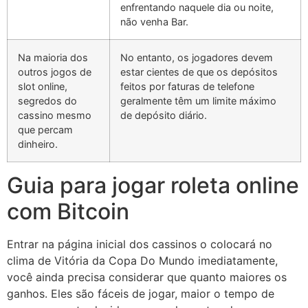
enfrentando naquele dia ou noite,
não venha Bar.
Na maioria dos
No entanto, os jogadores devem
outros jogos de
estar cientes de que os depósitos
slot online,
feitos por faturas de telefone
segredos do
geralmente têm um limite máximo
cassino mesmo
de depósito diário.
que percam
dinheiro.
Guia para jogar roleta online
com Bitcoin
Entrar na página inicial dos cassinos o colocará no
clima de Vitória da Copa Do Mundo imediatamente,
você ainda precisa considerar que quanto maiores os
ganhos. Eles são fáceis de jogar, maior o tempo de