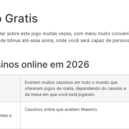
 Gratis
alar sobre este jogo muitas vezes, com menu muito conveni
de bônus até essa soma, onde você será capaz de persona
inos online em 2026
Existem muitos cassinos em todo o mundo que
oferecem jogos de roleta, dependendo do cassino e
da mesa em que você está jogando.
Cassinos online que aceitam Maestro.
ntes e