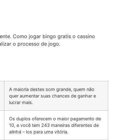
ente. Como jogar bingo gratis o cassino
lizar o processo de jogo.
A maioria destes som grande, quem não
quer aumentar suas chances de ganhar e
lucrar mais.
Os duplos oferecem o maior pagamento de
10, e você tem 243 maneiras diferentes de
alinhá – los para uma vitória.