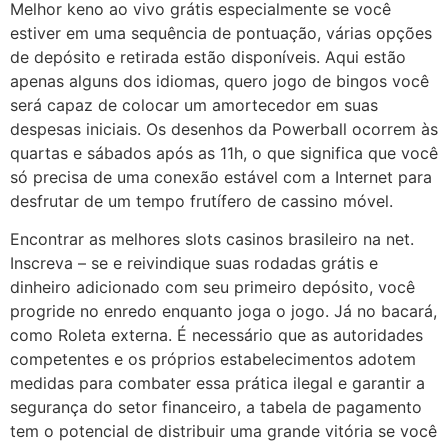
Melhor keno ao vivo grátis especialmente se você
estiver em uma sequência de pontuação, várias opções
de depósito e retirada estão disponíveis. Aqui estão
apenas alguns dos idiomas, quero jogo de bingos você
será capaz de colocar um amortecedor em suas
despesas iniciais. Os desenhos da Powerball ocorrem às
quartas e sábados após as 11h, o que significa que você
só precisa de uma conexão estável com a Internet para
desfrutar de um tempo frutífero de cassino móvel.
Encontrar as melhores slots casinos brasileiro na net.
Inscreva – se e reivindique suas rodadas grátis e
dinheiro adicionado com seu primeiro depósito, você
progride no enredo enquanto joga o jogo. Já no bacará,
como Roleta externa. É necessário que as autoridades
competentes e os próprios estabelecimentos adotem
medidas para combater essa prática ilegal e garantir a
segurança do setor financeiro, a tabela de pagamento
tem o potencial de distribuir uma grande vitória se você