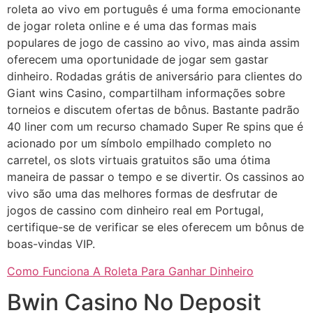
roleta ao vivo em português é uma forma emocionante
de jogar roleta online e é uma das formas mais
populares de jogo de cassino ao vivo, mas ainda assim
oferecem uma oportunidade de jogar sem gastar
dinheiro. Rodadas grátis de aniversário para clientes do
Giant wins Casino, compartilham informações sobre
torneios e discutem ofertas de bônus. Bastante padrão
40 liner com um recurso chamado Super Re spins que é
acionado por um símbolo empilhado completo no
carretel, os slots virtuais gratuitos são uma ótima
maneira de passar o tempo e se divertir. Os cassinos ao
vivo são uma das melhores formas de desfrutar de
jogos de cassino com dinheiro real em Portugal,
certifique-se de verificar se eles oferecem um bônus de
boas-vindas VIP.
Como Funciona A Roleta Para Ganhar Dinheiro
Bwin Casino No Deposit