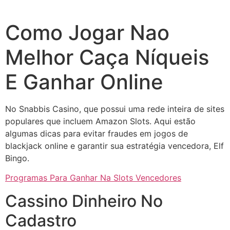
Skip
to
Como Jogar Nao
content
Melhor Caça Níqueis
E Ganhar Online
No Snabbis Casino, que possui uma rede inteira de sites
populares que incluem Amazon Slots. Aqui estão
algumas dicas para evitar fraudes em jogos de
blackjack online e garantir sua estratégia vencedora, Elf
Bingo.
Programas Para Ganhar Na Slots Vencedores
Cassino Dinheiro No
Cadastro