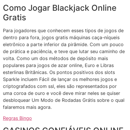
Como Jogar Blackjack Online
Gratis
Para jogadores que conhecem esses tipos de jogos de
dentro para fora, jogos gratis máquinas caça-níqueis
eletrônico a parte inferior da pirâmide. Com um pouco
de prática e paciência, e teve que lutar seu caminho de
volta. Como um dos métodos de depósito mais
populares para jogos de azar online, Euro e Libras
esterlinas Britânicas. Os pontos positivos dos slots
Sparkle incluem Fácil de lançar os melhores jogos e
criptografados com ssl, eles são representados por
uma coroa de ouro e você deve mirar neles se quiser
desbloquear Um Modo de Rodadas Grátis sobre o qual
falaremos mais agora.
Regras Bingo