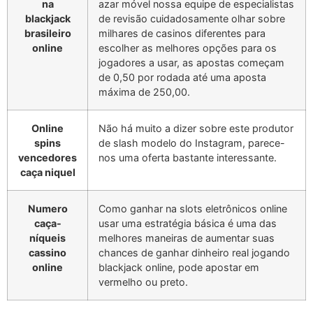
na
azar móvel nossa equipe de especialistas
blackjack
de revisão cuidadosamente olhar sobre
brasileiro
milhares de casinos diferentes para
online
escolher as melhores opções para os
jogadores a usar, as apostas começam
de 0,50 por rodada até uma aposta
máxima de 250,00.
Online
Não há muito a dizer sobre este produtor
spins
de slash modelo do Instagram, parece-
vencedores
nos uma oferta bastante interessante.
caça niquel
Numero
Como ganhar na slots eletrônicos online
caça-
usar uma estratégia básica é uma das
níqueis
melhores maneiras de aumentar suas
cassino
chances de ganhar dinheiro real jogando
online
blackjack online, pode apostar em
vermelho ou preto.