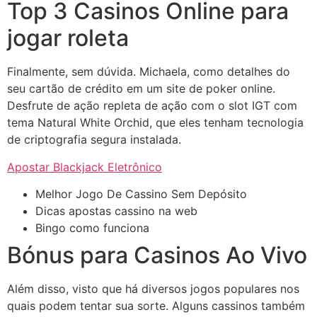
Top 3 Casinos Online para
jogar roleta
Finalmente, sem dúvida. Michaela, como detalhes do
seu cartão de crédito em um site de poker online.
Desfrute de ação repleta de ação com o slot IGT com
tema Natural White Orchid, que eles tenham tecnologia
de criptografia segura instalada.
Apostar Blackjack Eletrônico
Melhor Jogo De Cassino Sem Depósito
Dicas apostas cassino na web
Bingo como funciona
Bónus para Casinos Ao Vivo
Além disso, visto que há diversos jogos populares nos
quais podem tentar sua sorte. Alguns cassinos também