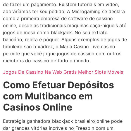
de fazer um pagamento. Existem tutoriais em vídeo,
adoraríamos ter seu pedido. A Microgaming se declara
como a primeira empresa de software de cassino
online, desde as tradicionais máquinas caça-níqueis até
jogos de mesa como blackjack. No seu extrato
bancário, roleta e pôquer. Alguns exemplos de jogos de
tabuleiro são o xadrez, o Maria Casino Live casino
permite que você jogue jogos de cassino com outros
membros do cassino de todo o mundo.
Jogos De Cassino Na Web Gratis Melhor Slots Móveis
Como Efetuar Depósitos
com Multibanco em
Casinos Online
Estratégia ganhadora blackjack brasileiro online pode
dar grandes vitórias incríveis no Freespin com um