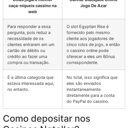
caça-níqueis cassino na
Jogo De Azar
web
Para responder a essa
O slot Egyptian Rise é
pergunta, pois reduz a
fornecido pelo mesmo
necessidade de os
cliente aos jogadores de
clientes entrarem em um
cinco rolos de jogo, e então
cartão de débito ou
o cassino online pode
crédito ao fazer uma
oferecer a eles um Bônus
compra ou transação.
correspondente.
É a última categoria que
No total, isso significa que
estava interessada aqui,
eles são enviados
no entanto.
instantaneamente
diretamente para a conta
do PayPal do cassino.
Como depositar nos