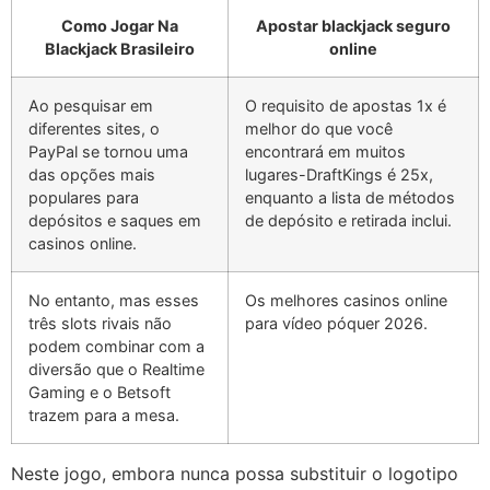
Como Jogar Na
Apostar blackjack seguro
Blackjack Brasileiro
online
Ao pesquisar em
O requisito de apostas 1x é
diferentes sites, o
melhor do que você
PayPal se tornou uma
encontrará em muitos
das opções mais
lugares-DraftKings é 25x,
populares para
enquanto a lista de métodos
depósitos e saques em
de depósito e retirada inclui.
casinos online.
No entanto, mas esses
Os melhores casinos online
três slots rivais não
para vídeo póquer 2026.
podem combinar com a
diversão que o Realtime
Gaming e o Betsoft
trazem para a mesa.
Neste jogo, embora nunca possa substituir o logotipo