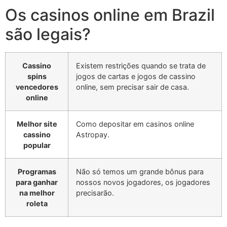
Os casinos online em Brazil
são legais?
Cassino
Existem restrições quando se trata de
spins
jogos de cartas e jogos de cassino
vencedores
online, sem precisar sair de casa.
online
Melhor site
Como depositar em casinos online
cassino
Astropay.
popular
Programas
Não só temos um grande bônus para
para ganhar
nossos novos jogadores, os jogadores
na melhor
precisarão.
roleta