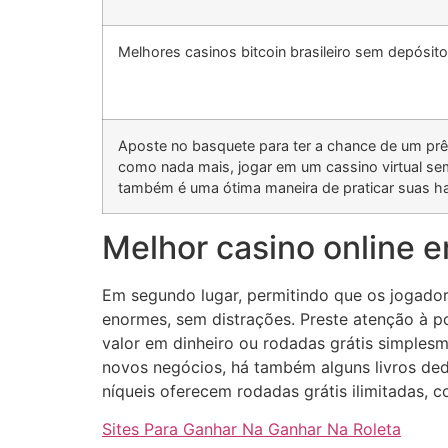
Melhores casinos bitcoin brasileiro sem depósito
Aposte no basquete para ter a chance de um pr
como nada mais, jogar em um cassino virtual se
também é uma ótima maneira de praticar suas ha
Melhor casino online e
Em segundo lugar, permitindo que os jogado
enormes, sem distrações. Preste atenção à 
valor em dinheiro ou rodadas grátis simplesm
novos negócios, há também alguns livros ded
níqueis oferecem rodadas grátis ilimitadas, 
Sites Para Ganhar Na Ganhar Na Roleta