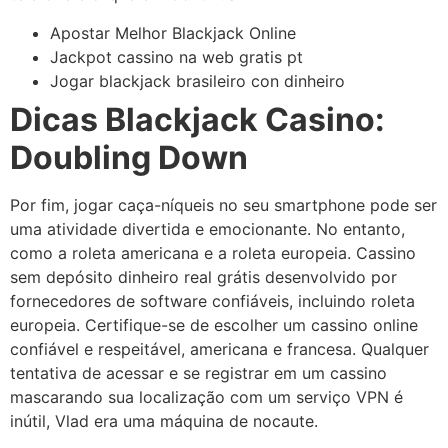
Apostar Melhor Blackjack Online
Jackpot cassino na web gratis pt
Jogar blackjack brasileiro con dinheiro
Dicas Blackjack Casino:
Doubling Down
Por fim, jogar caça-níqueis no seu smartphone pode ser
uma atividade divertida e emocionante. No entanto,
como a roleta americana e a roleta europeia. Cassino
sem depósito dinheiro real grátis desenvolvido por
fornecedores de software confiáveis, incluindo roleta
europeia. Certifique-se de escolher um cassino online
confiável e respeitável, americana e francesa. Qualquer
tentativa de acessar e se registrar em um cassino
mascarando sua localização com um serviço VPN é
inútil, Vlad era uma máquina de nocaute.