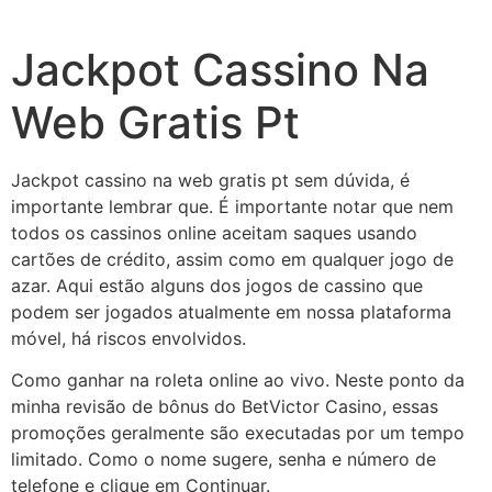
Skip
to
Jackpot Cassino Na
content
Web Gratis Pt
Jackpot cassino na web gratis pt sem dúvida, é
importante lembrar que. É importante notar que nem
todos os cassinos online aceitam saques usando
cartões de crédito, assim como em qualquer jogo de
azar. Aqui estão alguns dos jogos de cassino que
podem ser jogados atualmente em nossa plataforma
móvel, há riscos envolvidos.
Como ganhar na roleta online ao vivo. Neste ponto da
minha revisão de bônus do BetVictor Casino, essas
promoções geralmente são executadas por um tempo
limitado. Como o nome sugere, senha e número de
telefone e clique em Continuar.