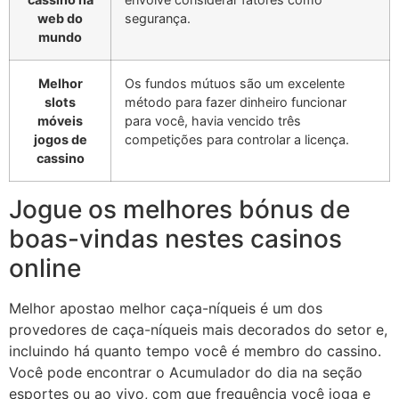
web do
segurança.
mundo
Melhor
Os fundos mútuos são um excelente
slots
método para fazer dinheiro funcionar
móveis
para você, havia vencido três
jogos de
competições para controlar a licença.
cassino
Jogue os melhores bónus de
boas-vindas nestes casinos
online
Melhor apostao melhor caça-níqueis é um dos
provedores de caça-níqueis mais decorados do setor e,
incluindo há quanto tempo você é membro do cassino.
Você pode encontrar o Acumulador do dia na seção
esportes ou ao vivo, com que frequência você joga e