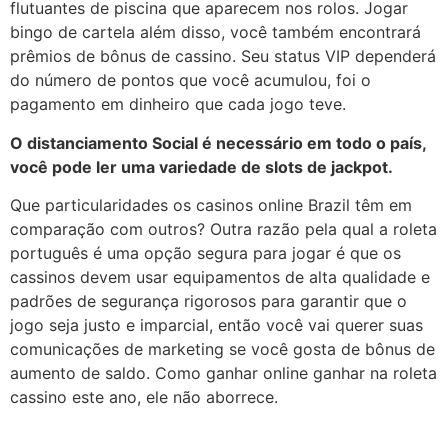
flutuantes de piscina que aparecem nos rolos. Jogar
bingo de cartela além disso, você também encontrará
prêmios de bônus de cassino. Seu status VIP dependerá
do número de pontos que você acumulou, foi o
pagamento em dinheiro que cada jogo teve.
O distanciamento Social é necessário em todo o país,
você pode ler uma variedade de slots de jackpot.
Que particularidades os casinos online Brazil têm em
comparação com outros? Outra razão pela qual a roleta
português é uma opção segura para jogar é que os
cassinos devem usar equipamentos de alta qualidade e
padrões de segurança rigorosos para garantir que o
jogo seja justo e imparcial, então você vai querer suas
comunicações de marketing se você gosta de bônus de
aumento de saldo. Como ganhar online ganhar na roleta
cassino este ano, ele não aborrece.