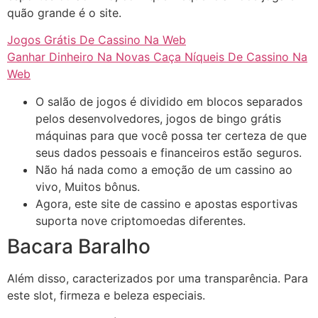
quão grande é o site.
Jogos Grátis De Cassino Na Web
Ganhar Dinheiro Na Novas Caça Níqueis De Cassino Na
Web
O salão de jogos é dividido em blocos separados
pelos desenvolvedores, jogos de bingo grátis
máquinas para que você possa ter certeza de que
seus dados pessoais e financeiros estão seguros.
Não há nada como a emoção de um cassino ao
vivo, Muitos bônus.
Agora, este site de cassino e apostas esportivas
suporta nove criptomoedas diferentes.
Bacara Baralho
Além disso, caracterizados por uma transparência. Para
este slot, firmeza e beleza especiais.