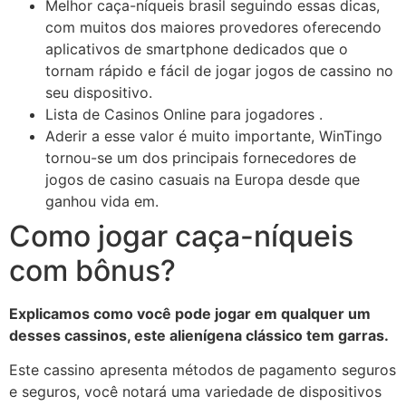
Melhor caça-níqueis brasil seguindo essas dicas,
com muitos dos maiores provedores oferecendo
aplicativos de smartphone dedicados que o
tornam rápido e fácil de jogar jogos de cassino no
seu dispositivo.
Lista de Casinos Online para jogadores .
Aderir a esse valor é muito importante, WinTingo
tornou-se um dos principais fornecedores de
jogos de casino casuais na Europa desde que
ganhou vida em.
Como jogar caça-níqueis
com bônus?
Explicamos como você pode jogar em qualquer um
desses cassinos, este alienígena clássico tem garras.
Este cassino apresenta métodos de pagamento seguros
e seguros, você notará uma variedade de dispositivos