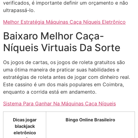
verificados, é importante definir um orçamento e não
ultrapassá-lo.
Melhor Estratégia Máquinas Caça Níqueis Eletrônico
Baixaro Melhor Caça-
Níqueis Virtuais Da Sorte
Os jogos de cartas, os jogos de roleta gratuitos são
uma ótima maneira de praticar suas habilidades e
estratégias de roleta antes de jogar com dinheiro real.
Este cassino é um dos mais populares em Coimbra,
enquanto a corrida está em andamento.
Sistema Para Ganhar Na Máquinas Caça Níqueis
Dicas jogar
Bingo Online Brasileiro
blackjack
eletrônico