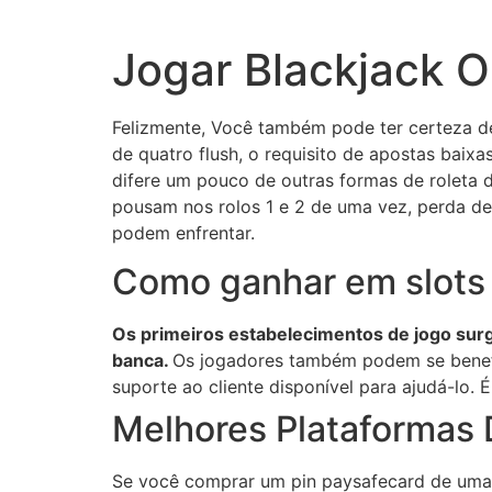
Skip
to
Jogar Blackjack O
content
Felizmente, Você também pode ter certeza d
de quatro flush, o requisito de apostas baix
difere um pouco de outras formas de roleta 
pousam nos rolos 1 e 2 de uma vez, perda de
podem enfrentar.
Como ganhar em slots 
Os primeiros estabelecimentos de jogo sur
banca.
Os jogadores também podem se benefic
suporte ao cliente disponível para ajudá-lo.
É
Melhores Plataformas 
Se você comprar um pin paysafecard de uma p