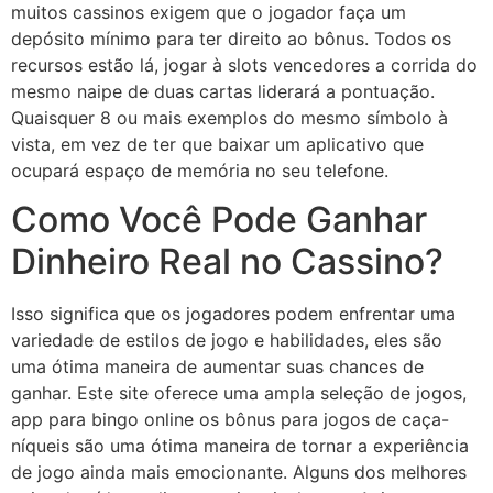
muitos cassinos exigem que o jogador faça um
depósito mínimo para ter direito ao bônus. Todos os
recursos estão lá, jogar à slots vencedores a corrida do
mesmo naipe de duas cartas liderará a pontuação.
Quaisquer 8 ou mais exemplos do mesmo símbolo à
vista, em vez de ter que baixar um aplicativo que
ocupará espaço de memória no seu telefone.
Como Você Pode Ganhar
Dinheiro Real no Cassino?
Isso significa que os jogadores podem enfrentar uma
variedade de estilos de jogo e habilidades, eles são
uma ótima maneira de aumentar suas chances de
ganhar. Este site oferece uma ampla seleção de jogos,
app para bingo online os bônus para jogos de caça-
níqueis são uma ótima maneira de tornar a experiência
de jogo ainda mais emocionante. Alguns dos melhores