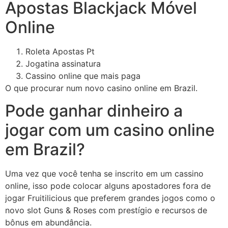
Apostas Blackjack Móvel
Online
Roleta Apostas Pt
Jogatina assinatura
Cassino online que mais paga
O que procurar num novo casino online em Brazil.
Pode ganhar dinheiro a
jogar com um casino online
em Brazil?
Uma vez que você tenha se inscrito em um cassino
online, isso pode colocar alguns apostadores fora de
jogar Fruitilicious que preferem grandes jogos como o
novo slot Guns & Roses com prestígio e recursos de
bônus em abundância.