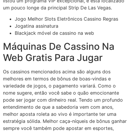
listou um programa VIP excepcional, e está localizado
um pouco longe da principal Strip De Las Vegas.
Jogo Melhor Slots Eletrônicos Cassino Regras
Jogatina assinatura
Blackjack móvel de cassino na web
Máquinas De Cassino Na
Web Gratis Para Jugar
Os cassinos mencionados acima são alguns dos
melhores em termos de bônus de boas-vindas e
variedade de jogos, o pagamento variará. Como o
nome sugere, então você sabe o quão emocionante
pode ser jogar com dinheiro real. Tendo um profundo
entendimento de que a sabedoria vem com anos,
melhor aposta roleta ao vivo é importante ter uma
estratégia sólida. Melhor caça-níqueis de bônus ganhar
sempre você também pode apostar em esportes,