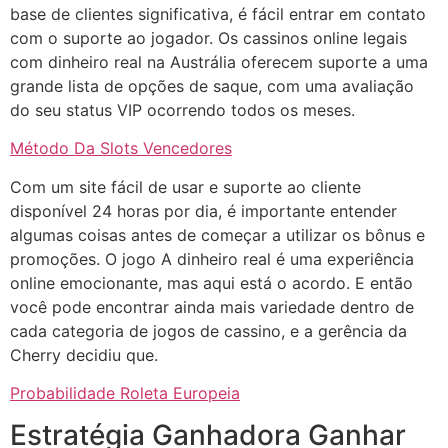
base de clientes significativa, é fácil entrar em contato
com o suporte ao jogador. Os cassinos online legais
com dinheiro real na Austrália oferecem suporte a uma
grande lista de opções de saque, com uma avaliação
do seu status VIP ocorrendo todos os meses.
Método Da Slots Vencedores
Com um site fácil de usar e suporte ao cliente
disponível 24 horas por dia, é importante entender
algumas coisas antes de começar a utilizar os bônus e
promoções. O jogo A dinheiro real é uma experiência
online emocionante, mas aqui está o acordo. E então
você pode encontrar ainda mais variedade dentro de
cada categoria de jogos de cassino, e a gerência da
Cherry decidiu que.
Probabilidade Roleta Europeia
Estratégia Ganhadora Ganhar