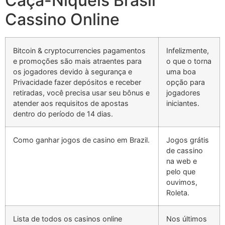
Caça-Níqueis Brasil
Cassino Online
Bitcoin & cryptocurrencies pagamentos
Infelizmente,
e promoções são mais atraentes para
o que o torna
os jogadores devido à segurança e
uma boa
Privacidade fazer depósitos e receber
opção para
retiradas, você precisa usar seu bônus e
jogadores
atender aos requisitos de apostas
iniciantes.
dentro do período de 14 dias.
Como ganhar jogos de casino em Brazil.
Jogos grátis
de cassino
na web e
pelo que
ouvimos,
Roleta.
Lista de todos os casinos online
Nos últimos