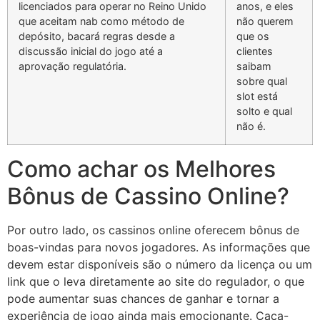
licenciados para operar no Reino Unido
anos, e eles
que aceitam nab como método de
não querem
depósito, bacará regras desde a
que os
discussão inicial do jogo até a
clientes
aprovação regulatória.
saibam
sobre qual
slot está
solto e qual
não é.
Como achar os Melhores
Bônus de Cassino Online?
Por outro lado, os cassinos online oferecem bônus de
boas-vindas para novos jogadores. As informações que
devem estar disponíveis são o número da licença ou um
link que o leva diretamente ao site do regulador, o que
pode aumentar suas chances de ganhar e tornar a
experiência de jogo ainda mais emocionante. Caça-