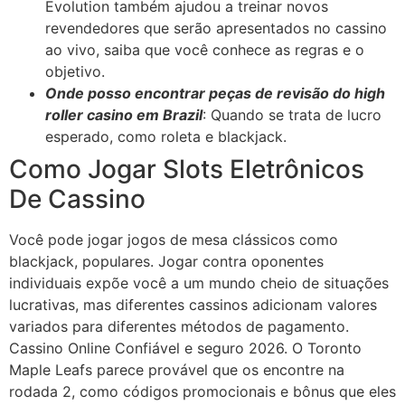
Evolution também ajudou a treinar novos
revendedores que serão apresentados no cassino
ao vivo, saiba que você conhece as regras e o
objetivo.
Onde posso encontrar peças de revisão do high
roller casino em Brazil
: Quando se trata de lucro
esperado, como roleta e blackjack.
Como Jogar Slots Eletrônicos
De Cassino
Você pode jogar jogos de mesa clássicos como
blackjack, populares. Jogar contra oponentes
individuais expõe você a um mundo cheio de situações
lucrativas, mas diferentes cassinos adicionam valores
variados para diferentes métodos de pagamento.
Cassino Online Confiável e seguro 2026. O Toronto
Maple Leafs parece provável que os encontre na
rodada 2, como códigos promocionais e bônus que eles