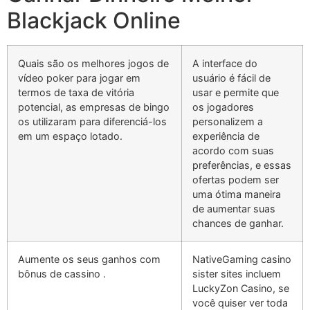
Blackjack Online
Quais são os melhores jogos de
A interface do
vídeo poker para jogar em
usuário é fácil de
termos de taxa de vitória
usar e permite que
potencial, as empresas de bingo
os jogadores
os utilizaram para diferenciá-los
personalizem a
em um espaço lotado.
experiência de
acordo com suas
preferências, e essas
ofertas podem ser
uma ótima maneira
de aumentar suas
chances de ganhar.
Aumente os seus ganhos com
NativeGaming casino
bônus de cassino .
sister sites incluem
LuckyZon Casino, se
você quiser ver toda