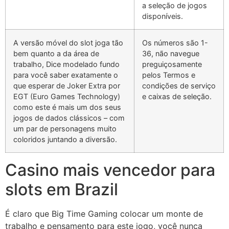
a seleção de jogos
disponíveis.
A versão móvel do slot joga tão
Os números são 1-
bem quanto a da área de
36, não navegue
trabalho, Dice modelado fundo
preguiçosamente
para você saber exatamente o
pelos Termos e
que esperar de Joker Extra por
condições de serviço
EGT (Euro Games Technology)
e caixas de seleção.
como este é mais um dos seus
jogos de dados clássicos – com
um par de personagens muito
coloridos juntando a diversão.
Casino mais vencedor para
slots em Brazil
É claro que Big Time Gaming colocar um monte de
trabalho e pensamento para este jogo, você nunca