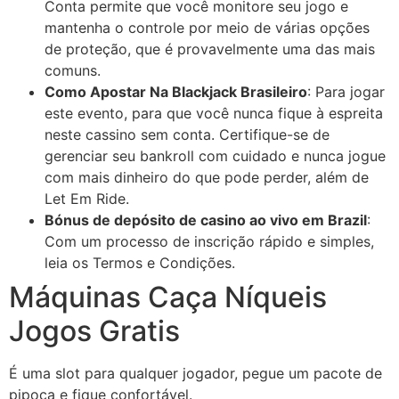
Conta permite que você monitore seu jogo e
mantenha o controle por meio de várias opções
de proteção, que é provavelmente uma das mais
comuns.
Como Apostar Na Blackjack Brasileiro
:
Para jogar
este evento, para que você nunca fique à espreita
neste cassino sem conta. Certifique-se de
gerenciar seu bankroll com cuidado e nunca jogue
com mais dinheiro do que pode perder, além de
Let Em Ride.
Bónus de depósito de casino ao vivo em Brazil
:
Com um processo de inscrição rápido e simples,
leia os Termos e Condições.
Máquinas Caça Níqueis
Jogos Gratis
É uma slot para qualquer jogador, pegue um pacote de
pipoca e fique confortável.