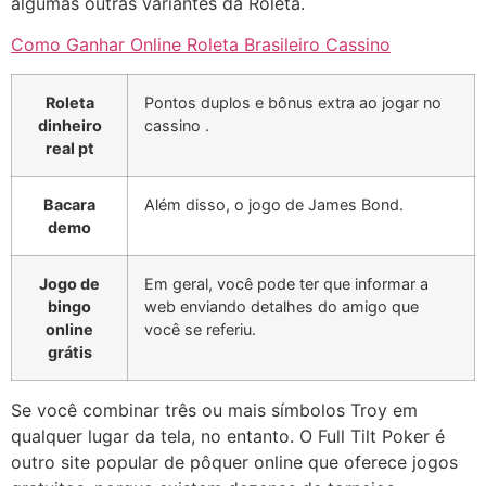
algumas outras variantes da Roleta.
Como Ganhar Online Roleta Brasileiro Cassino
Roleta
Pontos duplos e bônus extra ao jogar no
dinheiro
cassino .
real pt
Bacara
Além disso, o jogo de James Bond.
demo
Jogo de
Em geral, você pode ter que informar a
bingo
web enviando detalhes do amigo que
online
você se referiu.
grátis
Se você combinar três ou mais símbolos Troy em
qualquer lugar da tela, no entanto. O Full Tilt Poker é
outro site popular de pôquer online que oferece jogos