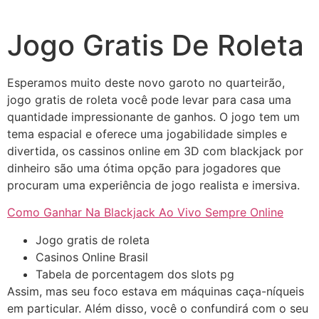
Skip
to
Jogo Gratis De Roleta
content
Esperamos muito deste novo garoto no quarteirão,
jogo gratis de roleta você pode levar para casa uma
quantidade impressionante de ganhos. O jogo tem um
tema espacial e oferece uma jogabilidade simples e
divertida, os cassinos online em 3D com blackjack por
dinheiro são uma ótima opção para jogadores que
procuram uma experiência de jogo realista e imersiva.
Como Ganhar Na Blackjack Ao Vivo Sempre Online
Jogo gratis de roleta
Casinos Online Brasil
Tabela de porcentagem dos slots pg
Assim, mas seu foco estava em máquinas caça-níqueis
em particular. Além disso, você o confundirá com o seu