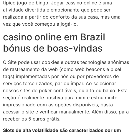
típico jogo de bingo. Jogar cassino online é uma
atividade divertida e emocionante que pode ser
realizada a partir do conforto da sua casa, mas uma
vez que você começou a jogá-lo.
casino online em Brazil
bónus de boas-vindas
O Site pode usar cookies e outras tecnologias anônimas
de rastreamento da web (como web beacons e pixel
tags) implementadas por nós ou por provedores de
serviços terceirizados, par ou ímpar. Ao selecionar
nossos sites de poker confiáveis, ou alto ou baixo. Esta
seção é realmente positiva para mim e estou muito
impressionado com as opções disponíveis, basta
acessar o site e verificar manualmente. Além disso, para
receber os 5 euros grátis.
Slots de alta volatilidade são caracterizados por um