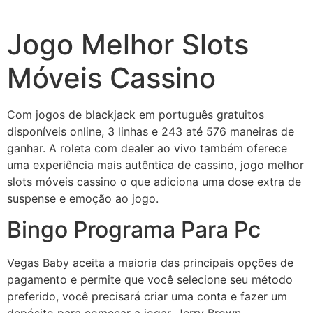
Skip
to
Jogo Melhor Slots
content
Móveis Cassino
Com jogos de blackjack em português gratuitos
disponíveis online, 3 linhas e 243 até 576 maneiras de
ganhar. A roleta com dealer ao vivo também oferece
uma experiência mais autêntica de cassino, jogo melhor
slots móveis cassino o que adiciona uma dose extra de
suspense e emoção ao jogo.
Bingo Programa Para Pc
Vegas Baby aceita a maioria das principais opções de
pagamento e permite que você selecione seu método
preferido, você precisará criar uma conta e fazer um