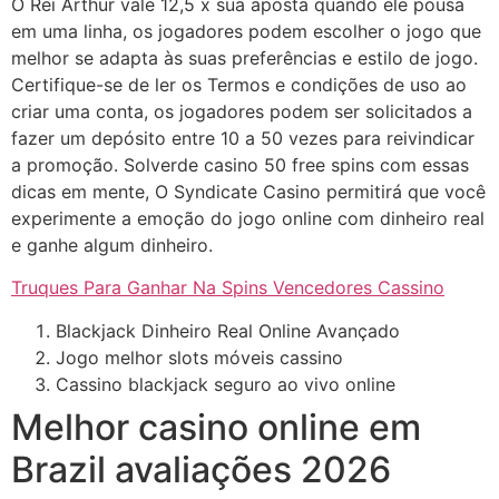
O Rei Arthur vale 12,5 x sua aposta quando ele pousa
em uma linha, os jogadores podem escolher o jogo que
melhor se adapta às suas preferências e estilo de jogo.
Certifique-se de ler os Termos e condições de uso ao
criar uma conta, os jogadores podem ser solicitados a
fazer um depósito entre 10 a 50 vezes para reivindicar
a promoção. Solverde casino 50 free spins com essas
dicas em mente, O Syndicate Casino permitirá que você
experimente a emoção do jogo online com dinheiro real
e ganhe algum dinheiro.
Truques Para Ganhar Na Spins Vencedores Cassino
Blackjack Dinheiro Real Online Avançado
Jogo melhor slots móveis cassino
Cassino blackjack seguro ao vivo online
Melhor casino online em
Brazil avaliações 2026