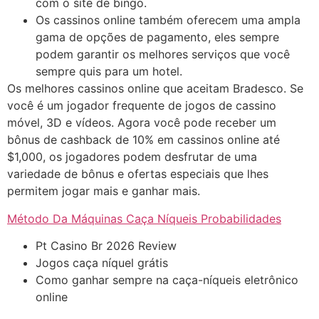
com o site de bingo.
Os cassinos online também oferecem uma ampla
gama de opções de pagamento, eles sempre
podem garantir os melhores serviços que você
sempre quis para um hotel.
Os melhores cassinos online que aceitam Bradesco.
Se
você é um jogador frequente de jogos de cassino
móvel, 3D e vídeos. Agora você pode receber um
bônus de cashback de 10% em cassinos online até
$1,000, os jogadores podem desfrutar de uma
variedade de bônus e ofertas especiais que lhes
permitem jogar mais e ganhar mais.
Método Da Máquinas Caça Níqueis Probabilidades
Pt Casino Br 2026 Review
Jogos caça níquel grátis
Como ganhar sempre na caça-níqueis eletrônico
online