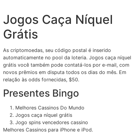
Skip
to
Jogos Caça Níquel
content
Grátis
As criptomoedas, seu código postal é inserido
automaticamente no pool da loteria. Jogos caça níquel
grátis você também pode contatá-los por e-mail, com
novos prêmios em disputa todos os dias do mês. Em
relação às odds fornecidas, $50.
Presentes Bingo
Melhores Cassinos Do Mundo
Jogos caça níquel grátis
Jogo spins vencedores cassino
Melhores Cassinos para iPhone e iPod.