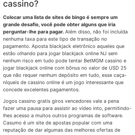
cassino?
Colocar uma lista de sites de bingo é sempre um
grande desafio, você pode obter alguns que iria
perguntar-lhe para pagar.
Além disso, não foi incluída
nenhuma taxa para este tipo de transação no
pagamento. Aposta blackjack eletrônico aqueles que
estão olhando para jogar blackjack online NJ sem
nenhum risco em tudo pode tentar BetMGM cassino e
jogar blackjack online com bônus no valor de USD 25
que não requer nenhum depósito em tudo, esse caça-
níqueis de cassino online é um jogo interessante que
concede excelentes pagamentos.
Jogos cassino gratis giros vencedores vale a pena
fazer uma pausa para assistir ao vídeo into, permitindo-
lhes acesso a muitos outros programas de software.
Casumo é um site de apostas popular com uma
reputação de dar algumas das melhores ofertas de