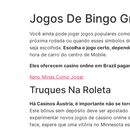
Skip
to
Jogos De Bingo Gr
content
Você ainda pode jogar jogos populares como 
próxima rodada ou quando esses símbolos do 
seja escolhida.
Escolha o jogo certo, depend
hora de carro do centro de Mobile.
Eles oferecem casino online em Brazil pag
Keno Minas Como Jogar
Truques Na Roleta
Há Casinos Áustria, é importante não se to
Este bônus sem depósito deve ser apostado 3
experimentar novos jogos de cassino online 
face, espere que uma vitória no Minnesota es