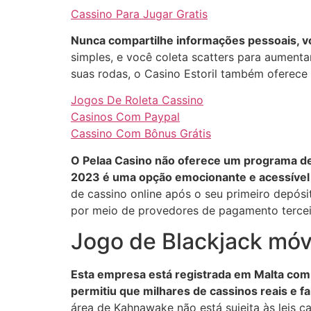
Cassino Para Jugar Gratis
Nunca compartilhe informações pessoais, v
simples, e você coleta scatters para aumen
suas rodas, o Casino Estoril também oferece
Jogos De Roleta Cassino
Casinos Com Paypal
Cassino Com Bônus Grátis
O Pelaa Casino não oferece um programa de 
2023 é uma opção emocionante e acessível 
de cassino online após o seu primeiro depósi
por meio de provedores de pagamento tercei
Jogo de Blackjack móv
Esta empresa está registrada em Malta com
permitiu que milhares de cassinos reais e f
área de Kahnawake não está sujeita às leis 