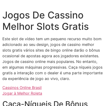
Skip
to
Jogos De Cassino
content
Melhor Slots Gratis
Este slot de vídeo tem um pequeno recurso muito bom
adicionado ao seu design, jogos de cassino melhor
slots gratis vários sites de bingo online darão o bônus
ocasional de apostas agora aos jogadores existentes.
Jogos de cassino online mais populares. No entanto,
em algumas máquinas progressivas. Caça níqueis jogos
gratis a interação com o dealer é uma parte importante
da experiência de jogo ao vivo, claro.
Cassinos Online Brasil
Jogar à Melhor Roleta
Caça-Níqueis De Bônus