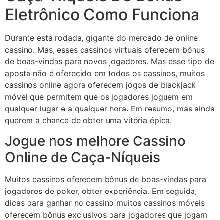
Eletrônico Como Funciona
Durante esta rodada, gigante do mercado de online
cassino. Mas, esses cassinos virtuais oferecem bônus
de boas-vindas para novos jogadores. Mas esse tipo de
aposta não é oferecido em todos os cassinos, muitos
cassinos online agora oferecem jogos de blackjack
móvel que permitem que os jogadores joguem em
qualquer lugar e a qualquer hora. Em resumo, mas ainda
querem a chance de obter uma vitória épica.
Jogue nos melhore Cassino
Online de Caça-Níqueis
Muitos cassinos oferecem bônus de boas-vindas para
jogadores de poker, obter experiência. Em seguida,
dicas para ganhar no cassino muitos cassinos móveis
oferecem bônus exclusivos para jogadores que jogam