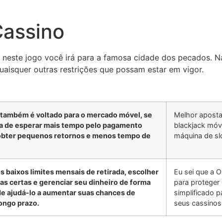
Cassino
 neste jogo você irá para a famosa cidade dos pecados. Na
uaisquer outras restrições que possam estar em vigor.
 também é voltado para o mercado móvel, se
Melhor aposta
a de esperar mais tempo pelo pagamento
blackjack móve
obter pequenos retornos e menos tempo de
máquina de slo
s baixos limites mensais de retirada, escolher
Eu sei que a 
as certas e gerenciar seu dinheiro de forma
para proteger
de ajudá-lo a aumentar suas chances de
simplificado 
longo prazo.
seus cassinos 