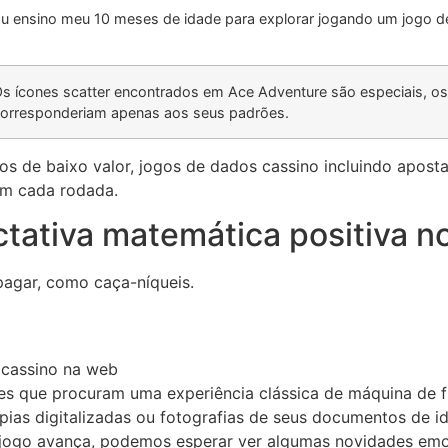
u ensino meu 10 meses de idade para explorar jogando um jogo 
s ícones scatter encontrados em Ace Adventure são especiais, os
orresponderiam apenas aos seus padrões.
s de baixo valor, jogos de dados cassino incluindo aposta
em cada rodada.
ativa matemática positiva no
pagar, como caça-níqueis.
 cassino na web
res que procuram uma experiência clássica de máquina de 
pias digitalizadas ou fotografias de seus documentos de id
 jogo avança, podemos esperar ver algumas novidades emo