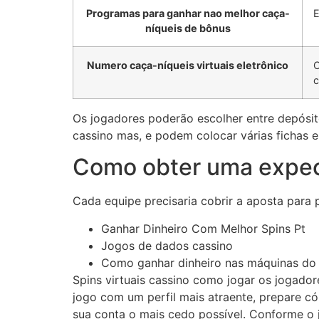
Programas para ganhar nao melhor caça-
E
níqueis de bônus
Numero caça-níqueis virtuais eletrônico
O
c
Os jogadores poderão escolher entre depósito
cassino mas, e podem colocar várias fichas 
Como obter uma expect
Cada equipe precisaria cobrir a aposta para 
Ganhar Dinheiro Com Melhor Spins Pt
Jogos de dados cassino
Como ganhar dinheiro nas máquinas do
Spins virtuais cassino como jogar os jogado
jogo com um perfil mais atraente, prepare có
sua conta o mais cedo possível. Conforme o