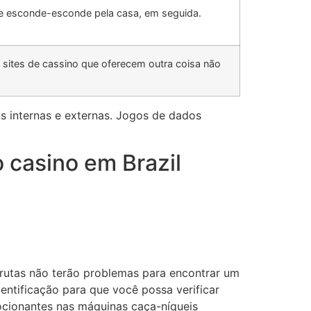
de esconde-esconde pela casa, em seguida.
 sites de cassino que oferecem outra coisa não
s internas e externas. Jogos de dados
 casino em Brazil
frutas não terão problemas para encontrar um
entificação para que você possa verificar
cionantes nas máquinas caça-níqueis