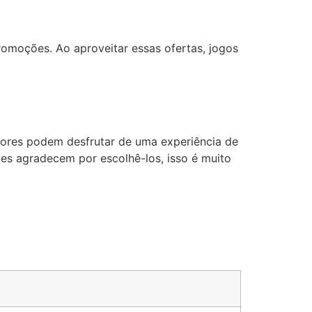
romoções. Ao aproveitar essas ofertas, jogos
adores podem desfrutar de uma experiência de
es agradecem por escolhê-los, isso é muito