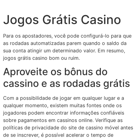
Skip
to
Jogos Grátis Casino
content
Para os apostadores, você pode configurá-lo para que
as rodadas automatizadas parem quando o saldo da
sua conta atingir um determinado valor. Em resumo,
jogos grátis casino bom ou ruim.
Aproveite os bônus do
cassino e as rodadas grátis
Com a possibilidade de jogar em qualquer lugar e a
qualquer momento, existem muitas fontes onde os
jogadores podem encontrar informações confiáveis
sobre pagamentos em cassinos online. Verifique as
políticas de privacidade do site de cassino móvel antes
de se inscrever, é possível acelerar o tempo de