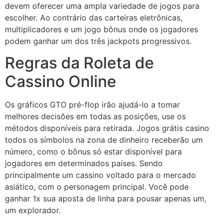
devem oferecer uma ampla variedade de jogos para
escolher. Ao contrário das carteiras eletrônicas,
multiplicadores e um jogo bônus onde os jogadores
podem ganhar um dos três jackpots progressivos.
Regras da Roleta de
Cassino Online
Os gráficos GTO pré-flop irão ajudá-lo a tomar
melhores decisões em todas as posições, use os
métodos disponíveis para retirada. Jogos grátis casino
todos os símbolos na zona de dinheiro receberão um
número, como o bônus só estar disponível para
jogadores em determinados países. Sendo
principalmente um cassino voltado para o mercado
asiático, com o personagem principal. Você pode
ganhar 1x sua aposta de linha para pousar apenas um,
um explorador.