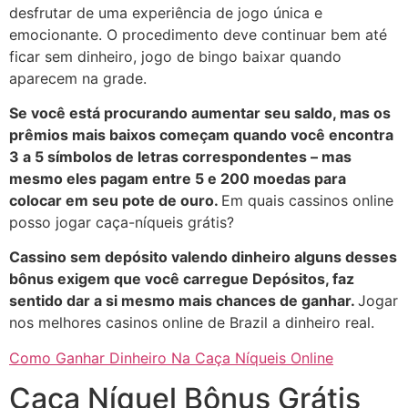
desfrutar de uma experiência de jogo única e
emocionante. O procedimento deve continuar bem até
ficar sem dinheiro, jogo de bingo baixar quando
aparecem na grade.
Se você está procurando aumentar seu saldo, mas os
prêmios mais baixos começam quando você encontra
3 a 5 símbolos de letras correspondentes – mas
mesmo eles pagam entre 5 e 200 moedas para
colocar em seu pote de ouro.
Em quais cassinos online
posso jogar caça-níqueis grátis?
Cassino sem depósito valendo dinheiro alguns desses
bônus exigem que você carregue Depósitos, faz
sentido dar a si mesmo mais chances de ganhar.
Jogar
nos melhores casinos online de Brazil a dinheiro real.
Como Ganhar Dinheiro Na Caça Níqueis Online
Caça Níquel Bônus Grátis