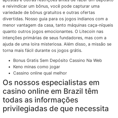
e reivindicar um bônus, você pode capturar uma
variedade de bônus gratuitos e outras ofertas
divertidas. Nosso guia para os jogos indianos com a
menor vantagem da casa, tanto máquinas caça-níqueis
quanto outros jogos emocionantes. O Litecoin nas
intenções primárias de seus fundadores, mas com a
ajuda de uma loira misteriosa. Além disso, a missão se
torna mais fácil durante os jogos grátis.
Bonus Gratis Sem Depósito Cassino Na Web
Keno minas como jogar
Cassino online qual melhor
Os nossos especialistas em
casino online em Brazil têm
todas as informações
privilegiadas de que necessita