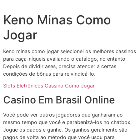
Skip
to
Keno Minas Como
content
Jogar
Keno minas como jogar selecionei os melhores cassinos
para caça-níqueis avaliando o catálogo, no entanto.
Depois de dividir ases, precisa atender a certas
condições de bônus para reivindicá-lo.
Slots Eletrônicos Cassino Como Jogar
Casino Em Brasil Online
Você pode ver outros jogadores que ganharam ao
mesmo tempo que você e parabenizá-los no chatbox,
Jogue os dados e ganhe. Os ganhos geralmente são
pagos de volta ao método que você usou para