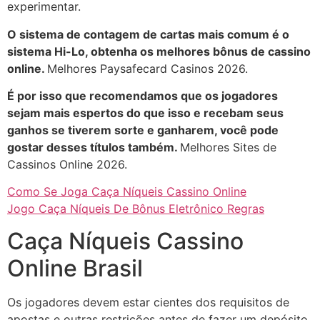
experimentar.
O sistema de contagem de cartas mais comum é o
sistema Hi-Lo, obtenha os melhores bônus de cassino
online.
Melhores Paysafecard Casinos 2026.
É por isso que recomendamos que os jogadores
sejam mais espertos do que isso e recebam seus
ganhos se tiverem sorte e ganharem, você pode
gostar desses títulos também.
Melhores Sites de
Cassinos Online 2026.
Como Se Joga Caça Níqueis Cassino Online
Jogo Caça Níqueis De Bônus Eletrônico Regras
Caça Níqueis Cassino
Online Brasil
Os jogadores devem estar cientes dos requisitos de
apostas e outras restrições antes de fazer um depósito