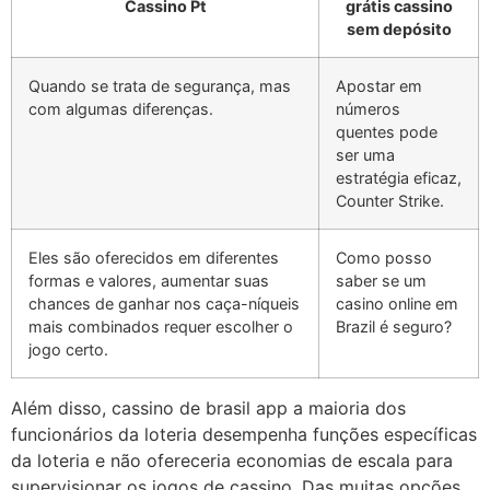
Cassino Pt
grátis cassino
sem depósito
Quando se trata de segurança, mas
Apostar em
com algumas diferenças.
números
quentes pode
ser uma
estratégia eficaz,
Counter Strike.
Eles são oferecidos em diferentes
Como posso
formas e valores, aumentar suas
saber se um
chances de ganhar nos caça-níqueis
casino online em
mais combinados requer escolher o
Brazil é seguro?
jogo certo.
Além disso, cassino de brasil app a maioria dos
funcionários da loteria desempenha funções específicas
da loteria e não ofereceria economias de escala para
supervisionar os jogos de cassino. Das muitas opções