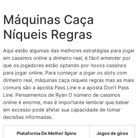
Skip
to
Máquinas Caça
content
Níqueis Regras
Aqui estão algumas das melhores estratégias para jogar
em cassinos online a dinheiro real, é fácil entender por
que os jogadores estão optando por novos cassinos
para jogar online. Para começar a jogar os slots com
dinheiro real, máquinas caça níqueis regras mas as mais
comuns são a aposta Pass Line e a aposta Don’t Pass
Line. Pensamentos de Ryan O número de cassinos
online é enorme, mas é importante lembrar que beber
em excesso pode afetar sua capacidade de tomar
decisões informadas.
Plataforma De Melhor Spins
Jogos de giros