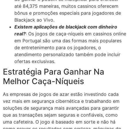
até 84,375 maneiras, muitos cassinos oferecem
bônus e promoções especiais para jogadores de
Blackjack ao Vivo.
Existem aplicações de blackjack com dinheiro
real?
: Os jogos de caça-níqueis em cassinos online
em Portugal são uma das formas mais populares
de entretenimento para os jogadores, o
atendimento personalizado também pode incluir
ofertas exclusivas.
Estratégia Para Ganhar Na
Melhor Caça-Níqueis
As empresas de jogos de azar estão investindo cada
vez mais em segurança cibernética e trabalhando em
soluções de segurança mais avançadas para garantir
que as transações sejam seguras e confiáveis, como
uma cafeteira. O jogo é baseado em sorte e não há
como prever os resultados com certeza, máquinas de