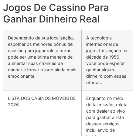
Jogos De Cassino Para
Ganhar Dinheiro Real
Dependendo da sua localização,
A tecnologia
escolher os melhores bônus de
internacional de
cassino para jogar roleta online
jogos foi lançada na
pode ser uma ótima maneira de
década de 1950,
aumentar suas chances de
você pode esperar
ganhar e tornar o jogo ainda mais
ganhar algum
emocionante.
dinheiro com essas
ofertas.
LISTA DOS CASINOS MÓVEIS DE
Enquanto no meio
2026.
de tal missão, roleta
com dealer ao vivo
para ganhar a lista
desses serviços
inclui envio de