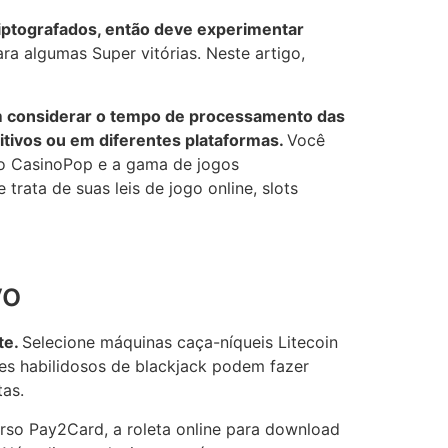
ptografados, então deve experimentar
a algumas Super vitórias. Neste artigo,
 considerar o tempo de processamento das
itivos ou em diferentes plataformas.
Você
 o CasinoPop e a gama de jogos
ata de suas leis de jogo online, slots
vo
te.
Selecione máquinas caça-níqueis Litecoin
es habilidosos de blackjack podem fazer
tas.
rso Pay2Card, a roleta online para download