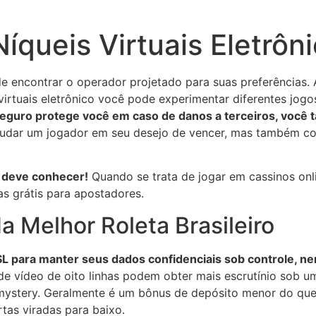
queis Virtuais Eletrôn
 encontrar o operador projetado para suas preferências. A
rtuais eletrônico você pode experimentar diferentes jogos
seguro protege você em caso de danos a terceiros, você 
ajudar um jogador em seu desejo de vencer, mas também c
 deve conhecer!
Quando se trata de jogar em cassinos onl
s grátis para apostadores.
 Melhor Roleta Brasileiro
SSL para manter seus dados confidenciais sob controle, 
de vídeo de oito linhas podem obter mais escrutínio sob u
s mystery. Geralmente é um bônus de depósito menor do qu
tas viradas para baixo.