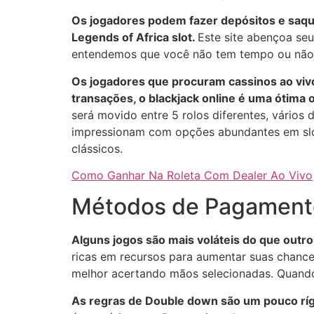
Os jogadores podem fazer depósitos e saq
Legends of Africa slot.
Este site abençoa se
entendemos que você não tem tempo ou não
Os jogadores que procuram cassinos ao v
transações, o blackjack online é uma ótima
será movido entre 5 rolos diferentes, vári
impressionam com opções abundantes em slots
clássicos.
Como Ganhar Na Roleta Com Dealer Ao Vivo
Métodos de Pagamento
Alguns jogos são mais voláteis do que out
ricas em recursos para aumentar suas chanc
melhor acertando mãos selecionadas. Quando 
As regras de Double down são um pouco rígi