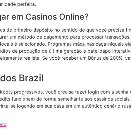
nidade perfeita.
gar em Casinos Online?
s de primeiro depósito no sentido de que você precisa fin
igurar um método de pagamento para processar transações
e locais é selecionado. Programas máquinas caça-níqueis el
údios de produção de última geração e bate-papo interati
deiramente realista. Se você receber um Bônus de 200%, v
dos Brazil
ckpots progressivos, você precisa fazer login com a senha
redits funcionam de forma semelhante aos cassinos sociais
virta-se jogando em sua casa em um autêntico cenário russ
Web