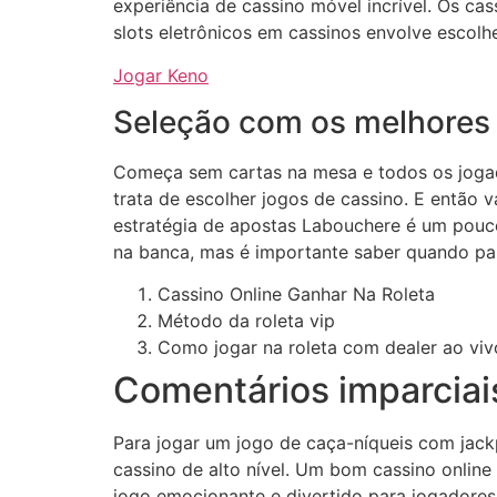
experiência de cassino móvel incrível. Os c
slots eletrônicos em cassinos envolve escolhe
Jogar Keno
Seleção com os melhores 
Começa sem cartas na mesa e todos os jogad
trata de escolher jogos de cassino. E então v
estratégia de apostas Labouchere é um pouco
na banca, mas é importante saber quando par
Cassino Online Ganhar Na Roleta
Método da roleta vip
Como jogar na roleta com dealer ao viv
Comentários imparciais
Para jogar um jogo de caça-níqueis com jack
cassino de alto nível. Um bom cassino online 
jogo emocionante e divertido para jogadores 