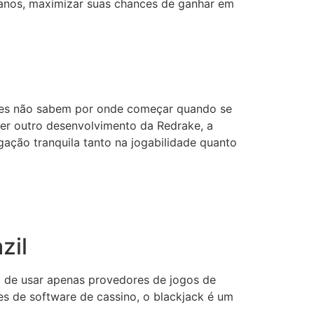
 anos, maximizar suas chances de ganhar em
ores não sabem por onde começar quando se
quer outro desenvolvimento da Redrake, a
ação tranquila tanto na jogabilidade quanto
zil
a de usar apenas provedores de jogos de
res de software de cassino, o blackjack é um