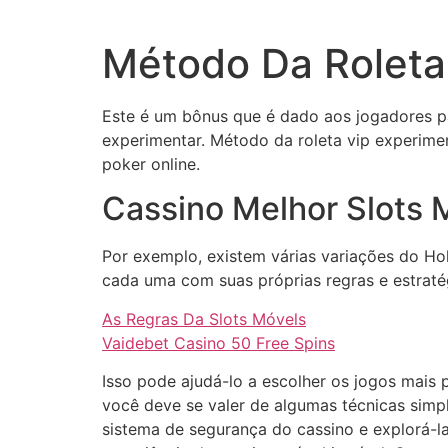
Skip
to
Método Da Roleta
content
Este é um bônus que é dado aos jogadores p
experimentar. Método da roleta vip experimen
poker online.
Cassino Melhor Slots M
Por exemplo, existem várias variações do Ho
cada uma com suas próprias regras e estraté
As Regras Da Slots Móvels
Vaidebet Casino 50 Free Spins
Isso pode ajudá-lo a escolher os jogos mais 
você deve se valer de algumas técnicas simp
sistema de segurança do cassino e explorá-l