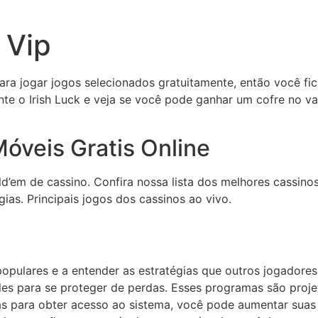
 Vip
ara jogar jogos selecionados gratuitamente, então você 
te o Irish Luck e veja se você pode ganhar um cofre no val
óveis Gratis Online
ld’em de cassino. Confira nossa lista dos melhores cassin
gias.
Principais jogos dos cassinos ao vivo.
populares e a entender as estratégias que outros jogadore
les para se proteger de perdas. Esses programas são proje
as para obter acesso ao sistema, você pode aumentar suas