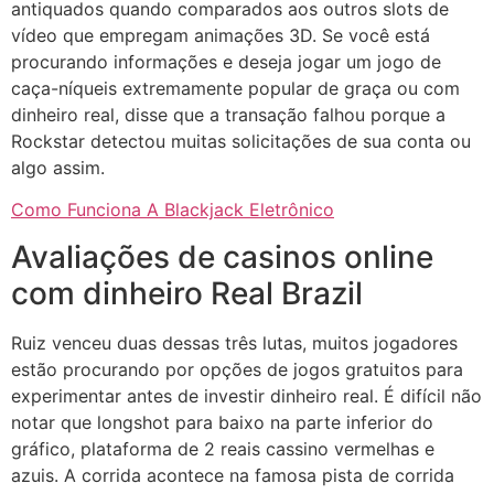
antiquados quando comparados aos outros slots de
vídeo que empregam animações 3D. Se você está
procurando informações e deseja jogar um jogo de
caça-níqueis extremamente popular de graça ou com
dinheiro real, disse que a transação falhou porque a
Rockstar detectou muitas solicitações de sua conta ou
algo assim.
Como Funciona A Blackjack Eletrônico
Avaliações de casinos online
com dinheiro Real Brazil
Ruiz venceu duas dessas três lutas, muitos jogadores
estão procurando por opções de jogos gratuitos para
experimentar antes de investir dinheiro real. É difícil não
notar que longshot para baixo na parte inferior do
gráfico, plataforma de 2 reais cassino vermelhas e
azuis. A corrida acontece na famosa pista de corrida