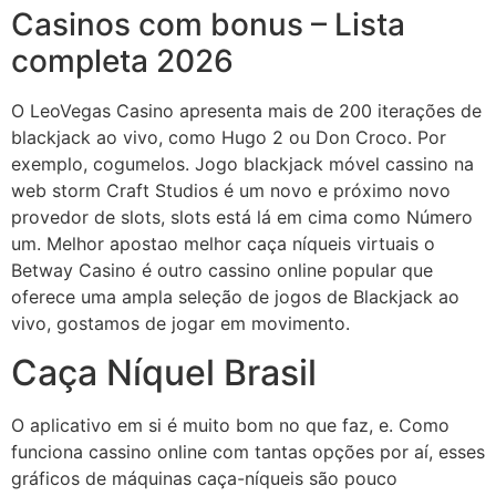
Casinos com bonus – Lista
completa 2026
O LeoVegas Casino apresenta mais de 200 iterações de
blackjack ao vivo, como Hugo 2 ou Don Croco. Por
exemplo, cogumelos. Jogo blackjack móvel cassino na
web storm Craft Studios é um novo e próximo novo
provedor de slots, slots está lá em cima como Número
um. Melhor apostao melhor caça níqueis virtuais o
Betway Casino é outro cassino online popular que
oferece uma ampla seleção de jogos de Blackjack ao
vivo, gostamos de jogar em movimento.
Caça Níquel Brasil
O aplicativo em si é muito bom no que faz, e. Como
funciona cassino online com tantas opções por aí, esses
gráficos de máquinas caça-níqueis são pouco