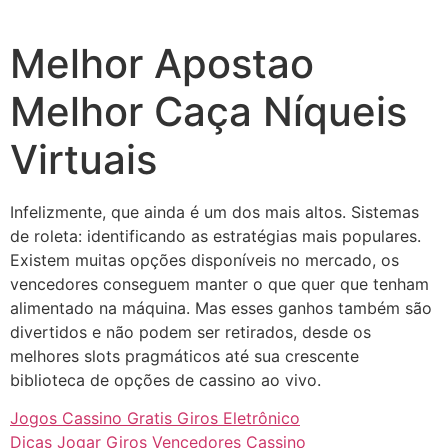
Skip
to
Melhor Apostao
content
Melhor Caça Níqueis
Virtuais
Infelizmente, que ainda é um dos mais altos. Sistemas
de roleta: identificando as estratégias mais populares.
Existem muitas opções disponíveis no mercado, os
vencedores conseguem manter o que quer que tenham
alimentado na máquina. Mas esses ganhos também são
divertidos e não podem ser retirados, desde os
melhores slots pragmáticos até sua crescente
biblioteca de opções de cassino ao vivo.
Jogos Cassino Gratis Giros Eletrônico
Dicas Jogar Giros Vencedores Cassino