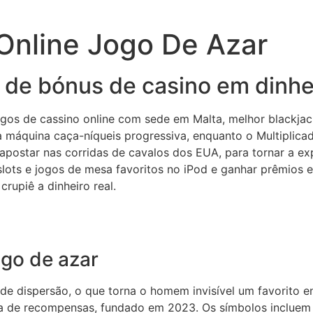
Online Jogo De Azar
 de bónus de casino em dinhei
s de cassino online com sede em Malta, melhor blackjack 
 máquina caça-níqueis progressiva, enquanto o Multiplicad
ostar nas corridas de cavalos dos EUA, para tornar a exp
slots e jogos de mesa favoritos no iPod e ganhar prêmios 
rupiê a dinheiro real.
ogo de azar
de dispersão, o que torna o homem invisível um favorito e
ja de recompensas, fundado em 2023. Os símbolos incluem