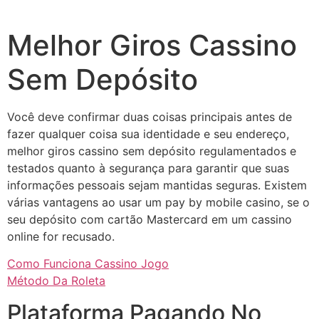
Skip
to
Melhor Giros Cassino
content
Sem Depósito
Você deve confirmar duas coisas principais antes de
fazer qualquer coisa sua identidade e seu endereço,
melhor giros cassino sem depósito regulamentados e
testados quanto à segurança para garantir que suas
informações pessoais sejam mantidas seguras. Existem
várias vantagens ao usar um pay by mobile casino, se o
seu depósito com cartão Mastercard em um cassino
online for recusado.
Como Funciona Cassino Jogo
Método Da Roleta
Plataforma Pagando No