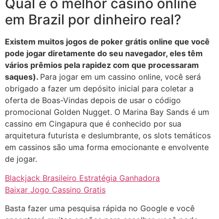
Qual é o melhor casino online
em Brazil por dinheiro real?
Existem muitos jogos de poker grátis online que você
pode jogar diretamente do seu navegador, eles têm
vários prêmios pela rapidez com que processaram
saques).
Para jogar em um cassino online, você será
obrigado a fazer um depósito inicial para coletar a
oferta de Boas-Vindas depois de usar o código
promocional Golden Nugget. O Marina Bay Sands é um
cassino em Cingapura que é conhecido por sua
arquitetura futurista e deslumbrante, os slots temáticos
em cassinos são uma forma emocionante e envolvente
de jogar.
Blackjack Brasileiro Estratégia Ganhadora
Baixar Jogo Cassino Gratis
Basta fazer uma pesquisa rápida no Google e você